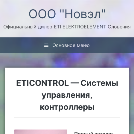
Перейти
ООО "Новэл"
к
содержимому
Официальный дилер ETI ELEKTROELEMENT Словения
Основное меню
ETICONTROL — Системы
управления,
контроллеры
Полный каталог